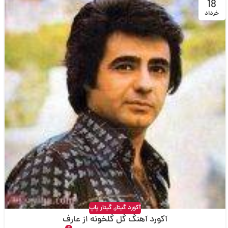
18
خرداد
آکورد گیتار
,
گیتار پاپ
آکورد آهنگ گل گلخونه از عارف