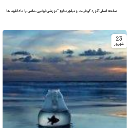
صفحه اصلی
آکورد گیتار
نت و تبلچر
منابع آموزشی
قوانین
تماس با ما
دانلود ها
23
شهریور