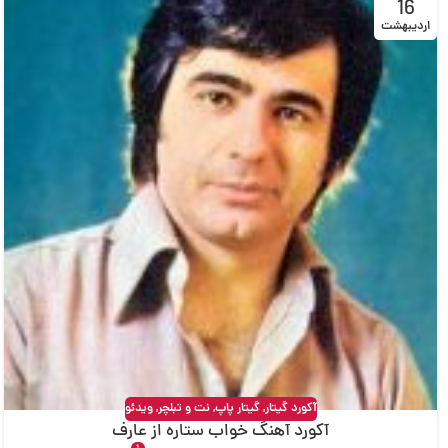
16
اردیبهشت
آکورد گیتار
,
گیتار پاپ
,
نت و تبلچر
,
ویدئو
آکورد آهنگ خواب ستاره از عارف