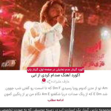
آکورد گیتار
,
عدم نمایش در صفحه اول
,
گیتار پاپ
آکورد آهنگ صدام کردی از ابی
0
عارف علیزاده
Am تو از متن کدوم رویا رسیدی Dm F که تا اسمت رو گفتی شب جوون
شد E Dm که از رنگ صدات دریا شکفتو Am E نگاهِ من پر از رنگین کمون
شد Am تو از خاموشی دلگیر رویا Dm A Gm6 صدام کردی صدام کردی
ادامه مطلب
دوباره E Dm صدا کردی منو از بغض مهتاب Am E از اندوه گُل و اشک
مجموعه پارس گیتار یک استارت آپ در زمینه موسیقی که به صورت تخصصی