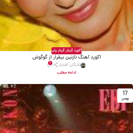
آکورد گیتار
,
گیتار پاپ
آکورد آهنگ نازنین بیقرار از گوگوش
0
اشکان افشار
ادامه مطلب
17
بهمن