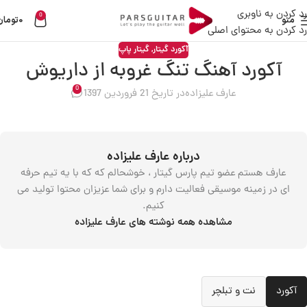
رد کردن به ناوبری
0
منو
0
تومان
رد کردن به محتوای اصلی
آکورد گیتار
,
گیتار پاپ
آکورد آهنگ تنگ غروبه از داریوش
0
عارف علیزاده
در تاریخ 21 فروردین 1397
درباره عارف علیزاده
عارف هستم عضو تیم پارس گیتار ، خوشحالم که که با یه تیم حرفه
ای در زمینه موسیقی فعالیت دارم و برای شما عزیزان محتوا تولید می
کنیم.
مشاهده همه نوشته های عارف علیزاده
آکورد
نت و تبلچر