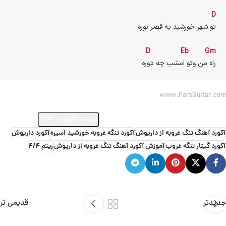
D
تو شهر خورشید یه قصر نوره
D
Eb
Gm
راه من وتو امشب چه دوره
www.ParsGuitar.com
ارسال ویدئو از اجرای این آهنگ
پرینت آکورد و PDF
آکورد آهنگ تنگ غروبه از داریوش
آکورد تنگه غروبه خورشید اسیره
آکورد داریوش
آکورد گیتار تنگه غروب
ٖآموزش آکورد آهنگ تنگ غروبه از داریوش
ریتم 4/4
جدیدتر
قدیمی تر