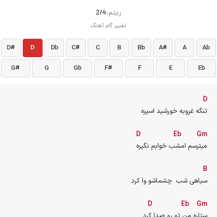
ريتم:
2/4
تغییر گام آهنگ
D#
D
Db
C#
C
B
Bb
A#
A
Ab
G#
G
Gb
F#
F
E
Eb
D
 تنگه غروبه خورشید اسیره
D
Eb
Gm
میترسم امشب خوابم نگیره
B
سیاهی شب  چشماشو وا کرد
D
Eb
Gm
ستاره من تو رو صدا کرد