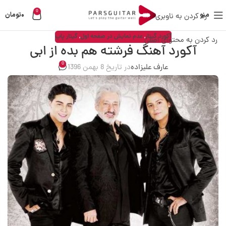
0
منو
0
تومان
رد کردن به ناوبری
آکورد گیتار
,
عدم نمایش در صفحه اول
,
گیتار پاپ
رد کردن به محتوای اصلی
آکورد آهنگ فرشته هم بده از ابی
0
عارف علیزاده
در تاریخ 8 بهمن 1396