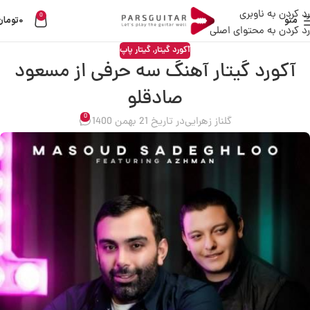
رد کردن به ناوبری
0
منو
0
تومان
رد کردن به محتوای اصلی
آکورد گیتار
,
گیتار پاپ
آکورد گیتار آهنگ سه حرفی از مسعود
صادقلو
0
گلناز زهرایی
در تاریخ 21 بهمن 1400