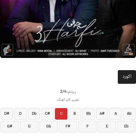
آکورد
ريتم:
2/4
تغییر گام آهنگ
D#
D
Db
C#
C
B
Bb
A#
A
Ab
G#
G
Gb
F#
F
E
Eb