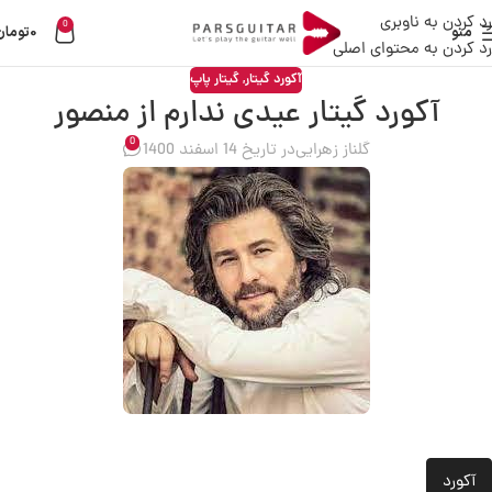
رد کردن به ناوبری
0
منو
0
تومان
رد کردن به محتوای اصلی
آکورد گیتار
,
گیتار پاپ
آکورد گیتار عیدی ندارم از منصور
0
گلناز زهرایی
در تاریخ 14 اسفند 1400
آکورد