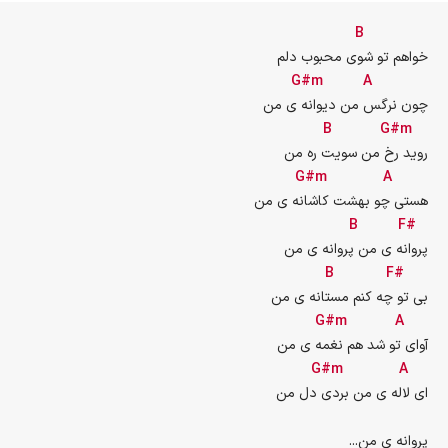
B
خواهم تو شوی محبوب دلم
G#m
A
چون نرگس من دیوانه ی من
B
G#m
روید رخ من سویت ره من
G#m
A
هستی چو بهشت کاشانه ی من
B
F#
پروانه ی من پروانه ی من
B
F#
بی تو چه کنم مستانه ی من
G#m
A
آوای تو شد هم نغمه ی من
G#m
A
ای لاله ی من بردی دل من
...پروانه ی من