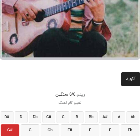
آکورد
ريتم:
6/8 سنگین
تغییر گام آهنگ
D#
D
Db
C#
C
B
Bb
A#
A
Ab
G#
G
Gb
F#
F
E
Eb