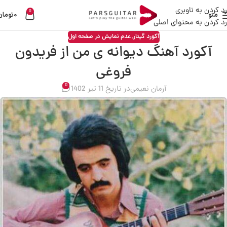
رد کردن به ناوبری
0
منو
0
تومان
رد کردن به محتوای اصلی
آکورد گیتار
,
عدم نمایش در صفحه اول
آکورد آهنگ دیوانه ی من از فریدون
فروغی
0
آرمان نعیمی
در تاریخ 11 تیر 1402