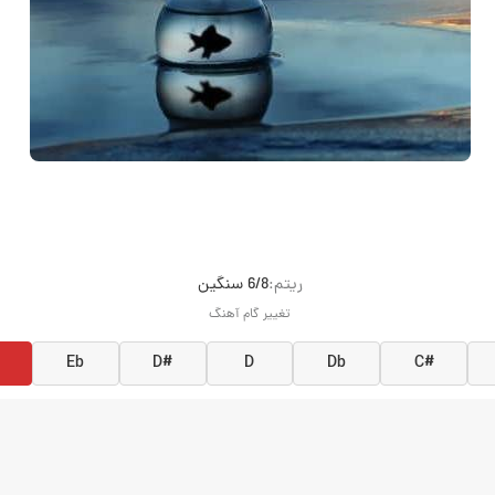
ريتم:
6/8 سنگین
تغییر گام آهنگ
Eb
D#
D
Db
C#