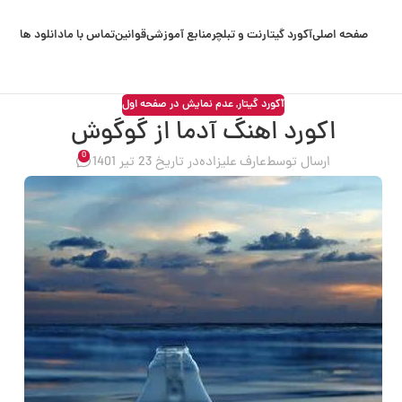
صفحه اصلی
آکورد گیتار
نت و تبلچر
منابع آموزشی
قوانین
تماس با ما
دانلود ها
آکورد گیتار
,
عدم نمایش در صفحه اول
اکورد اهنگ آدما از گوگوش
0
ارسال توسط
عارف علیزاده
در تاریخ 23 تیر 1401