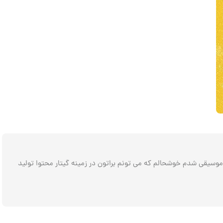
م موسیقی . شاهین پریز هستم نوازنده و مدرس گیتار متولد مهر 1367 اهل خطه سرسبز گیلان . از سال 79 وارد عرصه موسیقی شدم خوشحالم که می تونم براتون در زمینه گیتار محتوا تولید