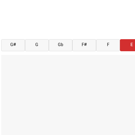
G#
G
Gb
F#
F
E