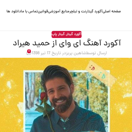
صفحه اصلی
آکورد گیتار
نت و تبلچر
منابع آموزشی
قوانین
تماس با ما
دانلود ها
آکورد گیتار
,
گیتار پاپ
آکورد آهنگ ای وای از حمید هیراد
0
ارسال توسط
شاهین پریز
در تاریخ 17 تیر 1398