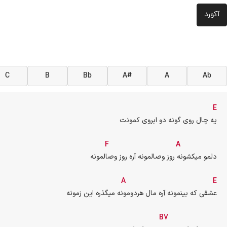
آکورد
C
B
Bb
A#
A
Ab
E
یه چال روی گونه دو ابروی کمونت
F
A
  دلمو میکشونه روز وصالمونه آره روز وصالمونه
A
E
عشقی که بینمونه آره مال هردومونه میگذره این زمونه
B7