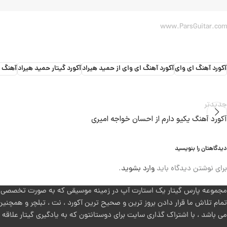
www.ParsGuitar.com
آکورد آهنگ ای وای
آکورد آهنگ ای وای از حمید هیراد
آکورد گیتار حمید هیراد
آهنگ ا
جدیدتر
آکورد آهنگ یکیو دارم از احسان خواجه امیری
دیدگاهتان را بنویسید
برای نوشتن دیدگاه باید
وارد بشوید
.
مجموعه پارس گیتار یک استارت آپ در زمینه موسیقی که به صورت تخصصی روی
تمام تلاش ما قرار دادن بروز ترین و صحیح ترین آکورد ، نت ، تبلچر و همچنین
می باشد ، با اشتراک گذاری سایت برای دوستانتون که به یادگیری گیتار علاقه