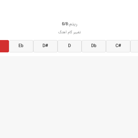
ريتم:
6/8
تغییر گام آهنگ
Eb
D#
D
Db
C#