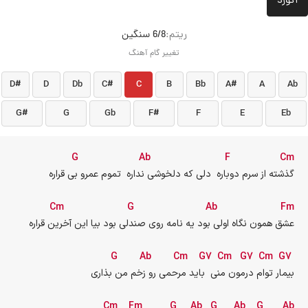
آکورد
ريتم:
6/8 سنگین
تغییر گام آهنگ
D#
D
Db
C#
C
B
Bb
A#
A
Ab
G#
G
Gb
F#
F
E
Eb
G
Ab
F
Cm
گذشته از سرم دوباره  دلی که دلخوشی نداره  تموم عمرو بی قراره
Cm
G
Ab
Fm
عشق همون نگاه اولی بود یه نامه روی صندلی بود بیا این آخرین قراره
G
Ab
Cm
G7
Cm
G7
Cm
G7
بیمار توام درمون منی  باید مرحمی رو زخم من بذاری
Cm
Fm
G
Ab
G
Ab
G
Ab