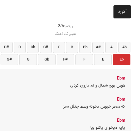
آکورد
ريتم:
2/4
تغییر گام آهنگ
D#
D
Db
C#
C
B
Bb
A#
A
Ab
G#
G
Gb
F#
F
E
Eb
Ebm
هوس بوی شمال و نم بارون کردی
Ebm
که سحر خروس بخونه وسط جنگلِ سبز
Ebm
پایه میخوای پاشو بیا