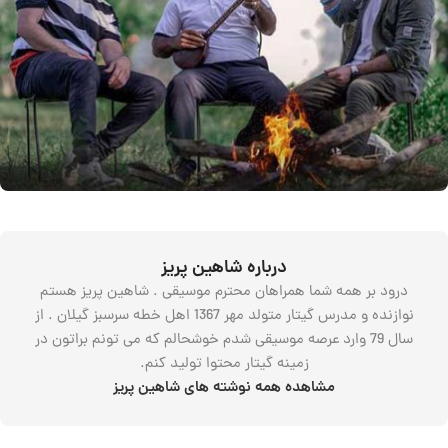
درباره شاهین پریز
درود بر همه شما همراهان محترم موسیقی . شاهین پریز هستم
نوازنده و مدرس گیتار متولد مهر 1367 اهل خطه سرسبز گیلان . از
سال 79 وارد عرصه موسیقی شدم خوشحالم که می تونم براتون در
زمینه گیتار محتوا تولید کنم.
مشاهده همه نوشته های شاهین پریز