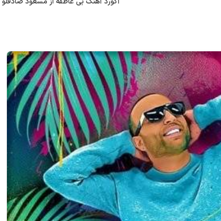
آکورد آهنگ بی عاطفه از مسعود صادقلو