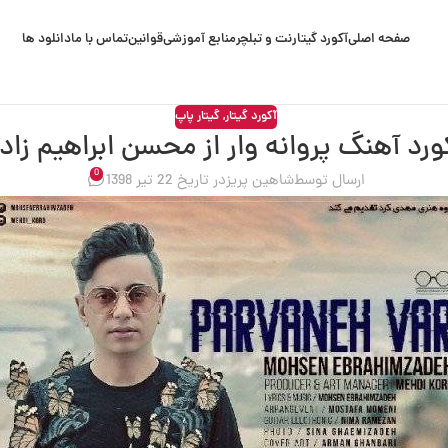
صفحه اصلی
آکورد گیتار
نت و تبلچر
منابع آموزشی
قوانین
تماس با ما
دانلود ها
آکورد گیتار
,
گیتار پاپ
ورد آهنگ پروانه وار از محسن ابراهیم زاد
0
ارسال توسط
شاهین پریز
در تاریخ 22 تیر 1398