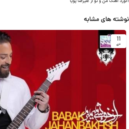
آکورد آهنگ من و تو از علیرضا پویا
نوشته های مشابه
11
دی