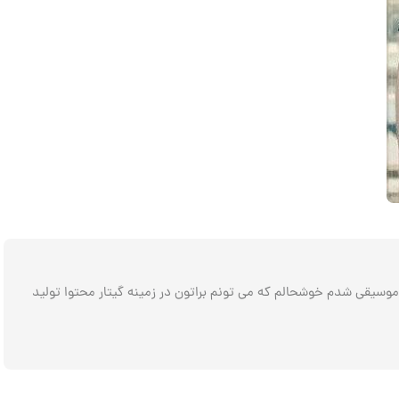
م موسیقی . شاهین پریز هستم نوازنده و مدرس گیتار متولد مهر 1367 اهل خطه سرسبز گیلان . از سال 79 وارد عرصه موسیقی شدم خوشحالم که می تونم براتون در زمینه گیتار محتوا تولید