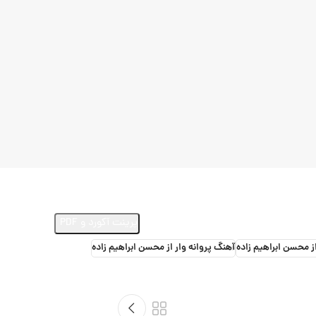
ارسال ویدئو از اجرای این آهنگ
پرینت آکورد و PDF
از محسن ابراهیم زاده
آهنگ پروانه وار از محسن ابراهیم زاده