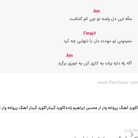
Am
مگه این دل واسه تو چی کم گذاشت
Fmaj7
نمیدونی تو نبودت دل با تنهایی چه کرد
Am
اگه راه داره برات یه کاری کن یه جوری برگرد
www.ParsGuitar.com
آکورد آهنگ پروانه وار از محسن ابراهیم زاده
آکورد گیتار
آکورد گیتار آهنگ پروانه وار 
جدیدتر