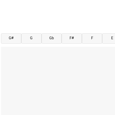
G#
G
Gb
F#
F
E