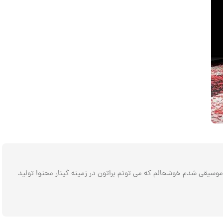
م موسیقی . شاهین پریز هستم نوازنده و مدرس گیتار متولد مهر 1367 اهل خطه سرسبز گیلان . از سال 79 وارد عرصه موسیقی شدم خوشحالم که می تونم براتون در زمینه گیتار محتوا تولید