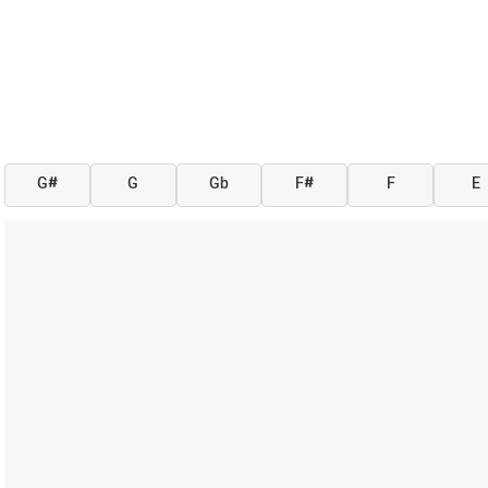
G#
G
Gb
F#
F
E