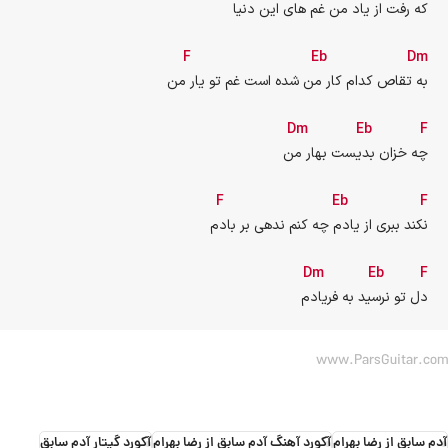
که رفت از یاد من غم های این دنیا
F
Eb
Dm
به تقاص کدام کار من شده است غم تو یار من
Dm
Eb
F
چه خزان بدیست بهار من
F
Eb
F
نکند ببری از یادم چه کنم ندهی بر بادم
Dm
Eb
F
دل تو نرسید به فریادم
www.ParsGuitar.com
آدم سابق از رضا بهرام
آکورد آهنگ آدم سابق از رضا بهرام
آکورد گیتار آدم سابق