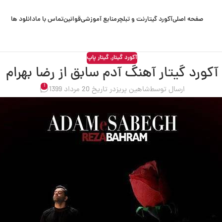
صفحه اصلی
آکورد گیتار
نت و تبلچر
منابع آموزشی
قوانین
تماس با ما
دانلود ها
آکورد گیتار
,
گیتار پاپ
آکورد گیتار آهنگ آدم سابق از رضا بهرام
1
ارسال توسط
شاهین پریز
در تاریخ 20 مرداد 1399