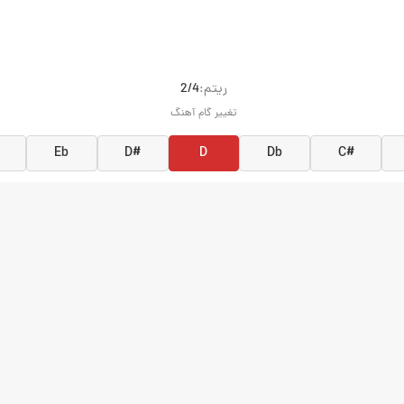
ريتم:
2/4
تغییر گام آهنگ
Eb
D#
D
Db
C#