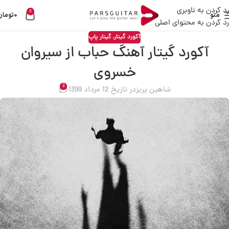
رد کردن به ناوبری
0
منو
0
تومان
رد کردن به محتوای اصلی
آکورد گیتار
,
گیتار پاپ
آکورد گیتار آهنگ حباب از سیروان
خسروی
2
شاهین پریز
در تاریخ 12 مرداد 1399