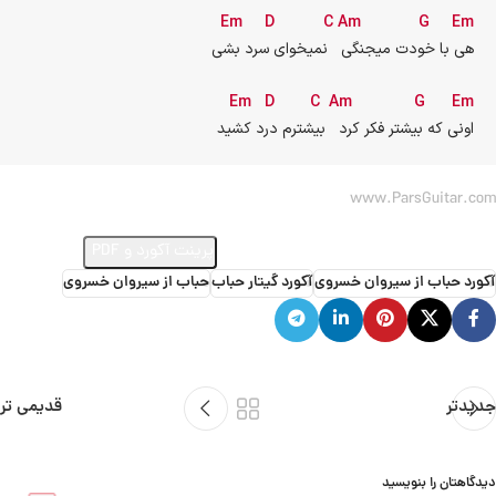
Em
D
C
Am
G
Em
هی با خودت میجنگی   نمیخوای سرد بشی
Em
D
C
Am
G
Em
اونی که بیشتر فکر کرد   بیشترم درد کشید
www.ParsGuitar.com
ارسال ویدئو از اجرای این آهنگ
پرینت آکورد و PDF
آکورد حباب از سیروان خسروی
آکورد گیتار حباب
حباب از سیروان خسروی
جدیدتر
قدیمی تر
دیدگاهتان را بنویسید