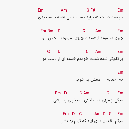
Em
Am
G
F#
Em
حواست هست که نباید دست کسی نقطه ضعف بدی
Em
Bm
D
C
Am
Em
چیزی نمیمونه از عشقت چیزی نمیمونه از حس  تو
G
D
C
Am
Em
پر تاریکی شده ذهنت خودتم خسته ای از دست تو
Em
که   حبابه      همش یه خوابه
Em
D
C
Am
G
Em
میگی از مرزی که ساختی  نمیخوای رد  بشی
Em
D
C
Am
D
G
Em
میگم   قانون بازی اینه که توام بد بشی