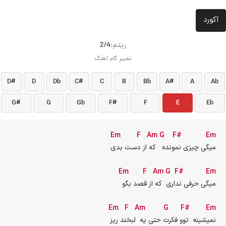
آکورد
ريتم:
2/4
تغییر گام آهنگ
D#
D
Db
C#
C
B
Bb
A#
A
Ab
G#
G
Gb
F#
F
E
Eb
Em
F
Am
G
F#
Em
میگی چیزی نمونده   که از دست بدی
Em
F
Am
G
F#
Em
میگی حرفی نداری  که از قصد بگو
Em
F
Am
G
F#
Em
نمیشینه  توو فکرت حتی یه  لبخند ریز