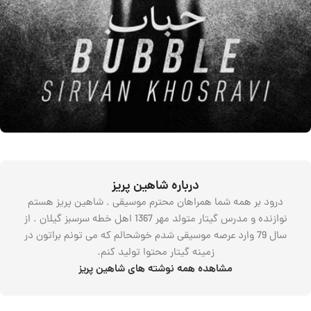
درباره شاهین پریز
درود بر همه شما همراهان محترم موسیقی . شاهین پریز هستم
نوازنده و مدرس گیتار متولد مهر 1367 اهل خطه سرسبز گیلان . از
سال 79 وارد عرصه موسیقی شدم خوشحالم که می تونم براتون در
زمینه گیتار محتوا تولید کنم.
مشاهده همه نوشته های شاهین پریز